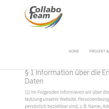
Skip
Datenschutz
to
main
HOME
PROJEKT &
content
§ 1 Information über die
Daten
(1) Im Folgenden informieren wir über d
Nutzung unserer Website. Personenbezogen
persönlich beziehbar sind, z. B. Name, Ad