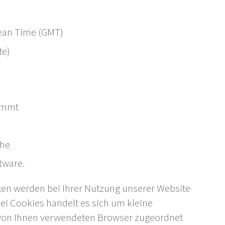
ean Time (GMT)
te)
kommt
che
tware.
ten werden bei Ihrer Nutzung unserer Website
ei Cookies handelt es sich um kleine
em von Ihnen verwendeten Browser zugeordnet