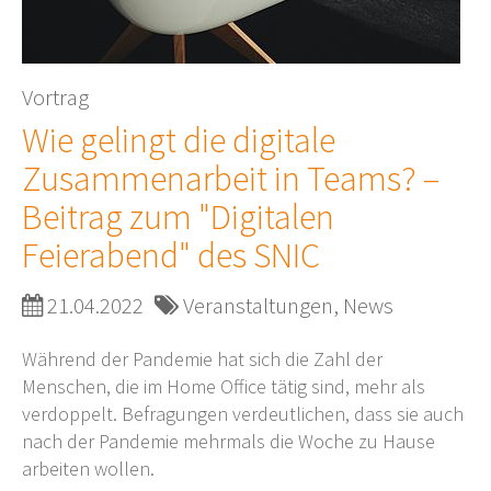
Vortrag
Wie gelingt die digitale
Zusammenarbeit in Teams? –
Beitrag zum "Digitalen
Feierabend" des SNIC
21.04.2022
Veranstaltungen, News
Während der Pandemie hat sich die Zahl der
Menschen, die im Home Office tätig sind, mehr als
verdoppelt. Befragungen verdeutlichen, dass sie auch
nach der Pandemie mehrmals die Woche zu Hause
arbeiten wollen.