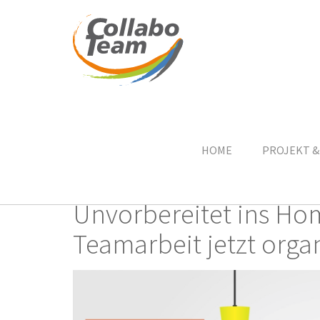
Skip
Unvorbereitet ins 
to
main
HOME
PROJEKT &
content
Unvorbereitet ins Ho
Teamarbeit jetzt orga