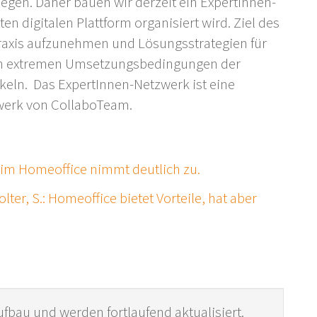
iegen. Daher bauen wir derzeit ein ExpertInnen-
en digitalen Plattform organisiert wird. Ziel des
Praxis aufzunehmen und Lösungsstrategien für
en extremen Umsetzungsbedingungen der
ckeln. Das ExpertInnen-Netzwerk ist eine
werk von CollaboTeam.
 im Homeoffice nimmt deutlich zu.
Wolter, S.: Homeoffice bietet Vorteile, hat aber
ufbau und werden fortlaufend aktualisiert.