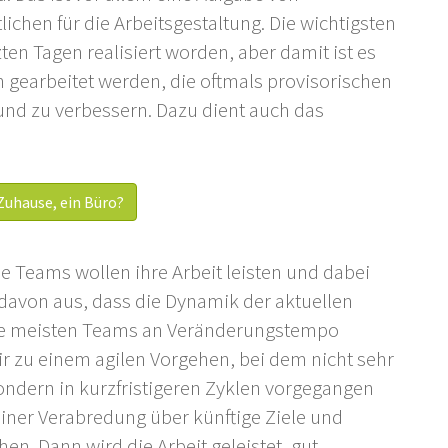
chen für die Arbeitsgestaltung. Die wichtigsten
en Tagen realisiert worden, aber damit ist es
n gearbeitet werden, die oftmals provisorischen
und zu verbessern. Dazu dient auch das
Zuhause, ein Büro?
e Teams wollen ihre Arbeit leisten und dabei
 davon aus, dass die Dynamik der aktuellen
 die meisten Teams an Veränderungstempo
r zu einem agilen Vorgehen, bei dem nicht sehr
 sondern in kurzfristigeren Zyklen vorgegangen
 einer Verabredung über künftige Ziele und
n. Dann wird die Arbeit geleistet, gut