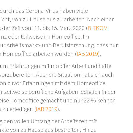
urch das Corona-Virus haben viele
cht, von zu Hause aus zu arbeiten. Nach einer
er Zeit vom 11. bis 15. März 2020 (
BITKOM
anz oder teilweise im Homeoffice. Im
 für Arbeitsmarkt- und Berufsforschung, dass nur
im Homeoffice arbeiten würden (
IAB 2019
).
kaum Erfahrungen mit mobiler Arbeit und hatte
orzubereiten. Aber die Situation hat sich auch
schon zuvor Erfahrungen mit dem Homeoffice
zeitweise berufliche Aufgaben lediglich in der
nweise Homeoffice gemacht und nur 22 % kennen
 zu erledigen (
IAB 2019
).
ig den vollen Umfang der Arbeitszeit mit
kte von zu Hause aus bestreiten. Hinzu