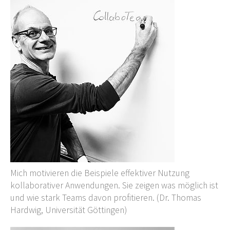
Mich motivieren die Beispiele effektiver Nutzung
kollaborativer Anwendungen. Sie zeigen was möglich ist
und wie stark Teams davon profitieren. (Dr. Thomas
Hardwig, Universität Göttingen)