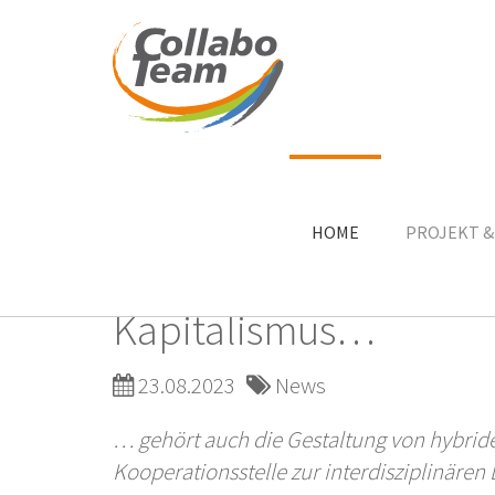
Skip
to
main
HOME
PROJEKT &
Zwei Vorträge
content
Zu den Herausforderu
Kapitalismus…
23.08.2023
News
… gehört auch die Gestaltung von hybride
Kooperationsstelle zur interdisziplinären